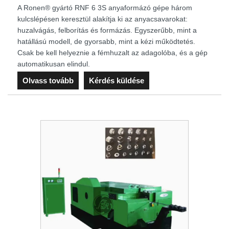
A Ronen® gyártó RNF 6 3S anyaformázó gépe három
kulcslépésen keresztül alakítja ki az anyacsavarokat:
huzalvágás, felborítás és formázás. Egyszerűbb, mint a
hatállású modell, de gyorsabb, mint a kézi működtetés.
Csak be kell helyeznie a fémhuzalt az adagolóba, és a gép
automatikusan elindul.
Olvass tovább
Kérdés küldése