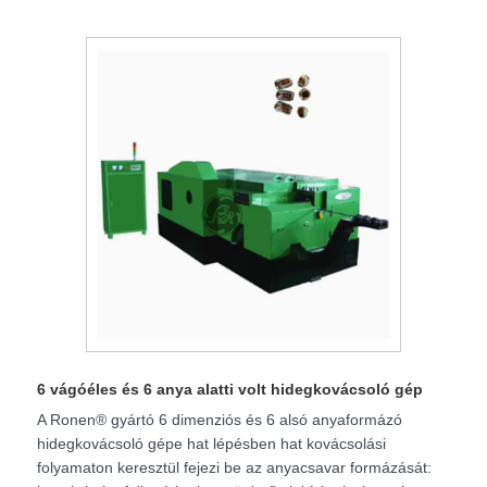
6 vágóéles és 6 anya alatti volt hidegkovácsoló gép
A Ronen® gyártó 6 dimenziós és 6 alsó anyaformázó
hidegkovácsoló gépe hat lépésben hat kovácsolási
folyamaton keresztül fejezi be az anyacsavar formázását: