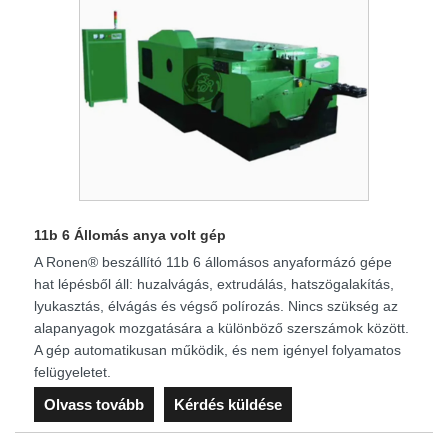
11b 6 Állomás anya volt gép
A Ronen® beszállító 11b 6 állomásos anyaformázó gépe
hat lépésből áll: huzalvágás, extrudálás, hatszögalakítás,
lyukasztás, élvágás és végső polírozás. Nincs szükség az
alapanyagok mozgatására a különböző szerszámok között.
A gép automatikusan működik, és nem igényel folyamatos
felügyeletet.
Olvass tovább
Kérdés küldése