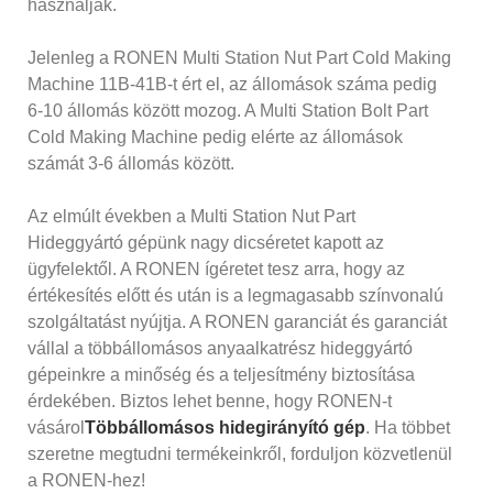
használják.
Jelenleg a RONEN Multi Station Nut Part Cold Making
Machine 11B-41B-t ért el, az állomások száma pedig
6-10 állomás között mozog. A Multi Station Bolt Part
Cold Making Machine pedig elérte az állomások
számát 3-6 állomás között.
Az elmúlt években a Multi Station Nut Part
Hideggyártó gépünk nagy dicséretet kapott az
ügyfelektől. A RONEN ígéretet tesz arra, hogy az
értékesítés előtt és után is a legmagasabb színvonalú
szolgáltatást nyújtja. A RONEN garanciát és garanciát
vállal a többállomásos anyaalkatrész hideggyártó
gépeinkre a minőség és a teljesítmény biztosítása
érdekében. Biztos lehet benne, hogy RONEN-t
vásárol
Többállomásos hidegirányító gép
. Ha többet
szeretne megtudni termékeinkről, forduljon közvetlenül
a RONEN-hez!