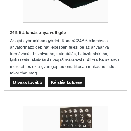
24B 6 állomás anya volt gép
A saját gyárunkban gyártott Ronen®24B 6 állomásos
anyaformázó gép hat lépésben fejezi be az anyaanya
formázását: huzalvágás, extrudálás, hatszögalakítás,
lyukasztás, élvágás és végső méretezés. Állítsa be az anya
méretét, és ez a gyári gép automatikusan működhet, időt
takaríthat meg.
Olvass tovább
Kérdés küldése