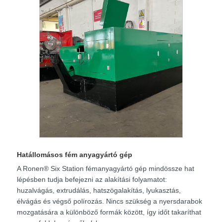
Hatállomásos fém anyagyártó gép
A Ronen® Six Station fémanyagyártó gép mindössze hat
lépésben tudja befejezni az alakítási folyamatot:
huzalvágás, extrudálás, hatszögalakítás, lyukasztás,
élvágás és végső polírozás. Nincs szükség a nyersdarabok
mozgatására a különböző formák között, így időt takaríthat