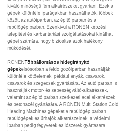
kiváló minőségű fém alkatrészeket gyártani. Ezek a
gépek különféle iparágakban használhatók, többek
között az autóiparban, az építőiparban és a
repülőgépiparban. Ezenkívül a RONEN képzési,
telepítési és karbantartási szolgáltatásokat kínálhat
gépei számára, hogy biztosítsa azok hatékony
működését.
RONEN
Többállomásos hidegirányító
gépek
elsősorban a feldolgozóiparban használják
különféle kötőelemek, például anyák, csavarok,
csavarok és szegecsek gyártására. Az autóiparban is
használják motor- és sebességváltó-alkatrészek,
valamint az építőiparban szerkezeti acél alkatrészek
és betonacél gyártására. A RONEN Multi Station Cold
Heading Machines gépeket a repülőgépiparban
repülőgépek és űrhajók alkatrészeinek, a védelmi
iparban pedig fegyverek és lőszerek gyártására