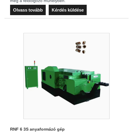
meg a feldolgozó műhelyben.
Olvass tovább
Kérdés küldése
RNF 6 3S anyaformázó gép