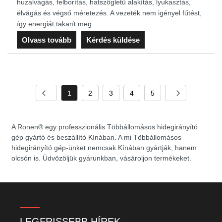
huzalvágás, felborítás, hatszögletű alakítás, lyukasztás,
élvágás és végső méretezés. A vezeték nem igényel fűtést,
így energiát takarít meg.
Olvass tovább
Kérdés küldése
1
2
3
4
5
A Ronen® egy professzionális Többállomásos hidegirányító
gép gyártó és beszállító Kínában. A mi Többállomásos
hidegirányító gép-ünket nemcsak Kínában gyártják, hanem
olcsón is. Üdvözöljük gyárunkban, vásároljon termékeket.
LEGFRISSEBB HÍREK