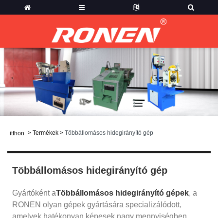
>
Termékek
>
Többállomásos hidegirányító gép
itthon
Többállomásos hidegirányító gép
Gyártóként a
Többállomásos hidegirányító gépek
, a
RONEN olyan gépek gyártására specializálódott,
amelyek hatékonyan képesek nagy mennyiségben