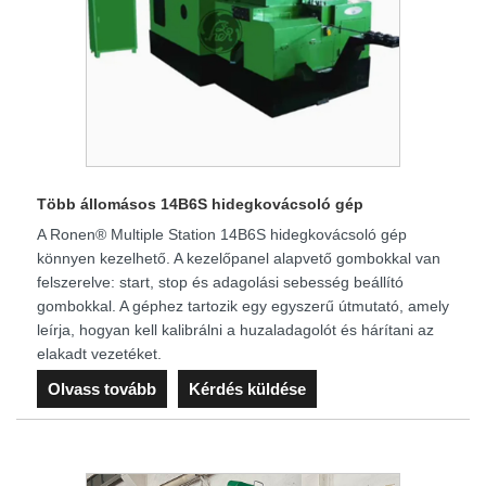
Több állomásos 14B6S hidegkovácsoló gép
A Ronen® Multiple Station 14B6S hidegkovácsoló gép
könnyen kezelhető. A kezelőpanel alapvető gombokkal van
felszerelve: start, stop és adagolási sebesség beállító
gombokkal. A géphez tartozik egy egyszerű útmutató, amely
leírja, hogyan kell kalibrálni a huzaladagolót és hárítani az
elakadt vezetéket.
Olvass tovább
Kérdés küldése