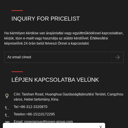
INQUIRY FOR PRICELIST
Ha bármilyen kérdése van árajánlattal vagy együttműködéssel kapcsolatban,
kérjük, írjon e-mailt vagy használja az alábbi kérdőívet. Értékesítési
képviselőnk 24 órán belül felveszi Önnel a kapcsolatot.
LÉPJEN KAPCSOLATBA VELÜNK
Cím: Taishan Road, Huanghua Gazdaságfejlesztési Terület, Cangzhou
város, Hebei tartomány, Kína.
Tel:
+86-312-3320870
Telefon:
+86-15110172295
Email:
ronengroup@ronen-group.com
X