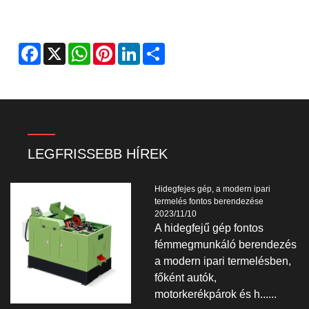
Facebook
X
WhatsApp
Pinterest
LinkedIn
Share
LEGFRISSEBB HÍREK
Hidegfejes gép, a modern ipari
termelés fontos berendezése
2023/11/10
A hidegfejű gép fontos
fémmegmunkáló berendezés
a modern ipari termelésben,
főként autók,
motorkerékpárok és h......