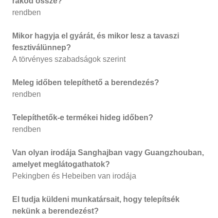
rakod össze?
rendben
Mikor hagyja el gyárát, és mikor lesz a tavaszi
fesztiválünnep?
A törvényes szabadságok szerint
Meleg időben telepíthető a berendezés?
rendben
Telepíthetők-e termékei hideg időben?
rendben
Van olyan irodája Sanghajban vagy Guangzhouban,
amelyet meglátogathatok?
Pekingben és Hebeiben van irodája
El tudja küldeni munkatársait, hogy telepítsék
nekünk a berendezést?